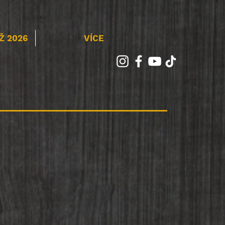
Ž 2026
VÍCE