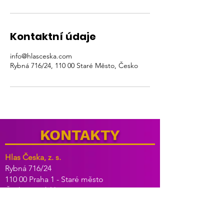
Kontaktní údaje
info@hlasceska.com
Rybná 716/24, 110 00 Staré Město, Česko
KONTAKTY
Hlas Česka, z. s.
Rybná 716/24
110 00 Praha 1 - Staré město
Česká republika
IČ: 098 960 91