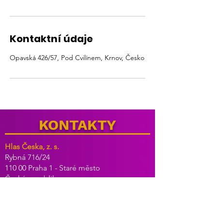
Kontaktní údaje
Opavská 426/57, Pod Cvilínem, Krnov, Česko
KONTAKTY
Hlas Česka, z. s.
Rybná 716/24
110 00 Praha 1 - Staré město
Česká republika
IČ: 098 960 91
Email: