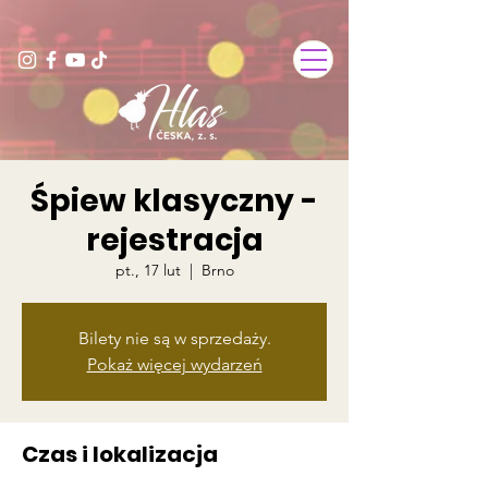
Śpiew klasyczny -
rejestracja
pt., 17 lut
  |  
Brno
Bilety nie są w sprzedaży.
Pokaż więcej wydarzeń
Czas i lokalizacja