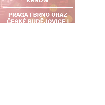
KRNOW
PRAGA I BRNO ORAZ
ČESKÉ BUDĚJOVICE I
KRNOW
KOMPLETNÍ KONTAKTY
CENTRUM
MUZYCZNE,
KTÓRY ZAPRASZA
DO ŚWIATA
MUZYKI