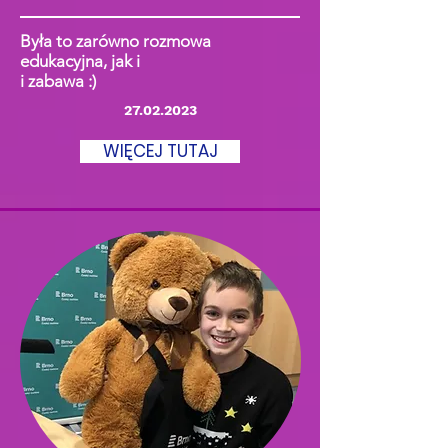
Była to zarówno rozmowa
edukacyjna, jak i
i zabawa :)
27.02.2023
WIĘCEJ TUTAJ