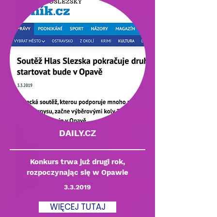
DAILY.CZ
Konkurs trwa już drugi rok,
rozpoczynając się w Opawie
3.3.2019
WIĘCEJ TUTAJ