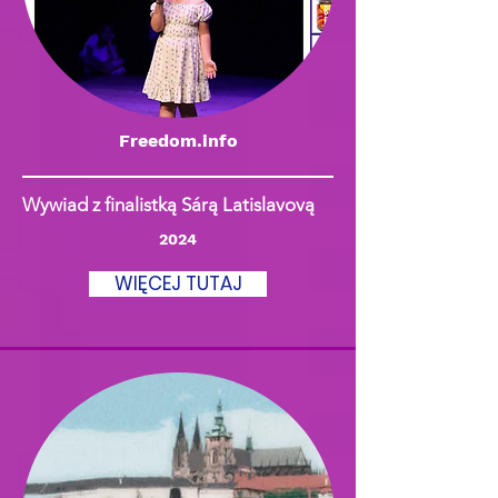
Freedom.info
Wywiad z finalistką Sárą Latislavovą
2024
WIĘCEJ TUTAJ