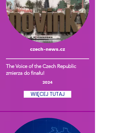
czech-news.cz
The Voice of the Czech Republic
zmierza do finału!
2024
WIĘCEJ TUTAJ