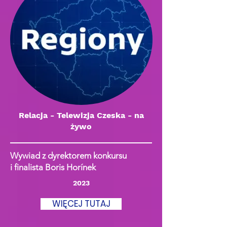
Relacja - Telewizja Czeska - na
żywo
Wywiad z dyrektorem konkursu
i finalista Boris Horínek
2023
WIĘCEJ TUTAJ