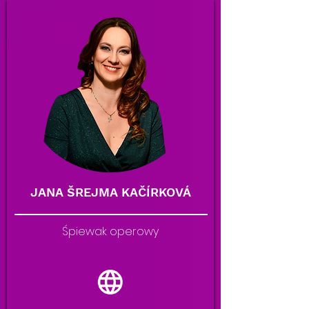
JANA ŠREJMA KAČÍRKOVÁ
Śpiewak operowy