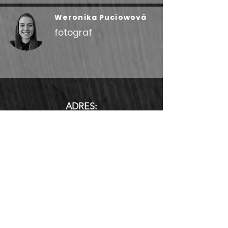
Weronika Puciowová
fotograf
ADRES:
Głos Republiki Czeskiej, zs
Rybna 716/24
110 00 Praga 1 - Stare Miasto
Czechy
Identyfikator:
098 960 91
Stowarzyszenie jest zarejestrowane w
rejestrze federalnym prowadzonym
przez Sąd Miejski w Pradze.
w sekcji L wstawić numer 74458