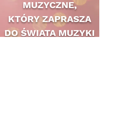
MUZYCZNE,
KTÓRY ZAPRASZA
DO ŚWIATA MUZYKI
PRAGA I BRNO ORAZ
ČESKÉ BUDĚJOVICE I
KRNOW
PRAGA I BRNO ORAZ
ČESKÉ BUDĚJOVICE I
KRNOW
KOMPLETNÍ KONTAKTY
CENTRUM